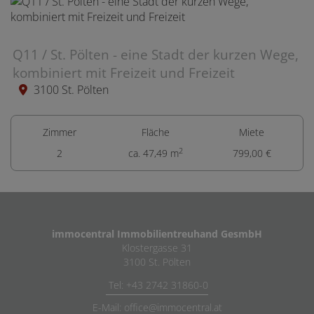
Q11 / St. Pölten - eine Stadt der kurzen Wege,
kombiniert mit Freizeit und Freizeit
3100 St. Pölten
Zimmer
Fläche
Miete
2
2
ca. 47,49 m
799,00 €
immocentral Immobilientreuhand GesmbH
Klostergasse 31
3100 St. Pölten
Tel: +43 2742 31860-0
E-Mail: office@immocentral.at