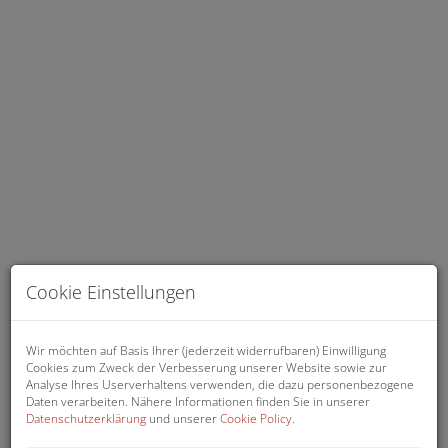
Ausblick Göttweig
Cookie Einstellungen
Wir möchten auf Basis Ihrer (jederzeit widerrufbaren) Einwilligung
Cookies zum Zweck der Verbesserung unserer Website sowie zur
Analyse Ihres Userverhaltens verwenden, die dazu personenbezogene
Beschreibung
Daten verarbeiten. Nähere Informationen finden Sie in unserer
Datenschutzerklärung
und unserer
Cookie Policy
.