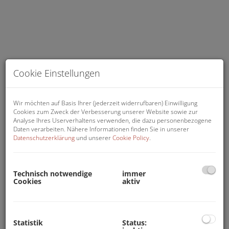
Cookie Einstellungen
Wir möchten auf Basis Ihrer (jederzeit widerrufbaren) Einwilligung
Cookies zum Zweck der Verbesserung unserer Website sowie zur
Analyse Ihres Userverhaltens verwenden, die dazu personenbezogene
Hausansicht
Daten verarbeiten. Nähere Informationen finden Sie in unserer
Datenschutzerklärung
und unserer
Cookie Policy
.
Technisch notwendige
immer
Cookies
aktiv
Beschreibung
Objektart - exklusiv / alleinbeauftragt:
Statistik
Status: