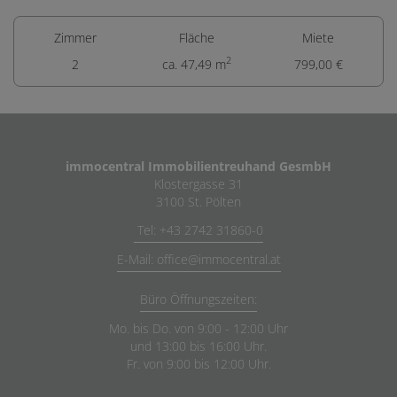
Zimmer
Fläche
Miete
2
2
ca. 47,49 m
799,00 €
immocentral Immobilientreuhand GesmbH
Klostergasse 31
3100 St. Pölten
Tel: +43 2742 31860-0
E-Mail: office@immocentral.at
Büro Öffnungszeiten:
Mo. bis Do. von 9:00 - 12:00 Uhr
und 13:00 bis 16:00 Uhr.
Fr. von 9:00 bis 12:00 Uhr.