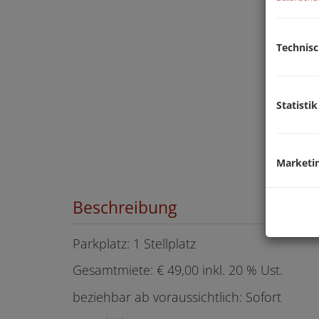
Technis
Statistik
Marketi
Beschreibung
Parkplatz: 1 Stellplatz
Gesamtmiete: € 49,00 inkl. 20 % Ust.
beziehbar ab voraussichtlich: Sofort