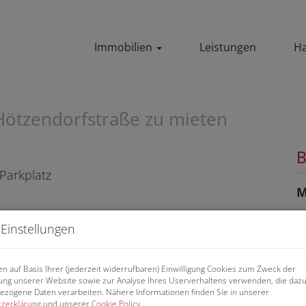
Immobilien
Leistungen
Ha
Hötzendorfstraße zu mieten
B
M
Einstellungen
P
n auf Basis Ihrer (jederzeit widerrufbaren) Einwilligung Cookies zum Zweck der
G
ng unserer Website sowie zur Analyse Ihres Userverhaltens verwenden, die daz
zogene Daten verarbeiten. Nähere Informationen finden Sie in unserer
M
zerklärung
und unserer
Cookie Policy
.