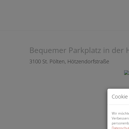
Bequemer Parkplatz in der 
3100 St. Pölten
, Hötzendorfstraße
Cookie 
Wir möchte
Verbesseru
personenbe
Datenschut