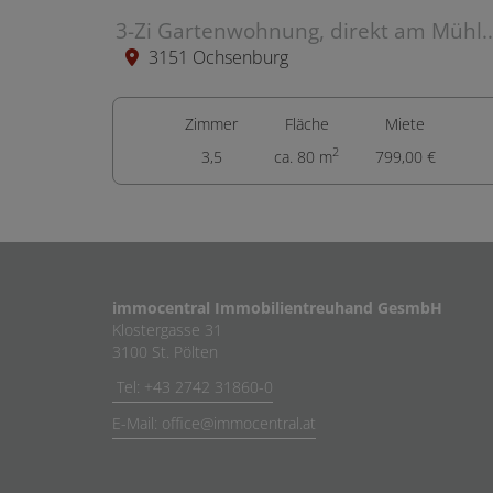
3-Zi Gartenwohnung, direkt am Mühlbach, 
3151 Ochsenburg
Zimmer
Fläche
Miete
2
3,5
ca. 80 m
799,00 €
immocentral Immobilientreuhand GesmbH
Klostergasse 31
3100 St. Pölten
Tel: +43 2742 31860-0
E-Mail: office@immocentral.at