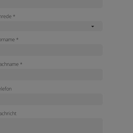
nrede
orname
achname
elefon
achricht