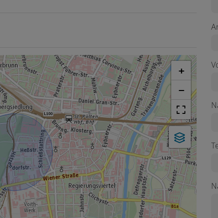
A
V
+
−
N
T
N