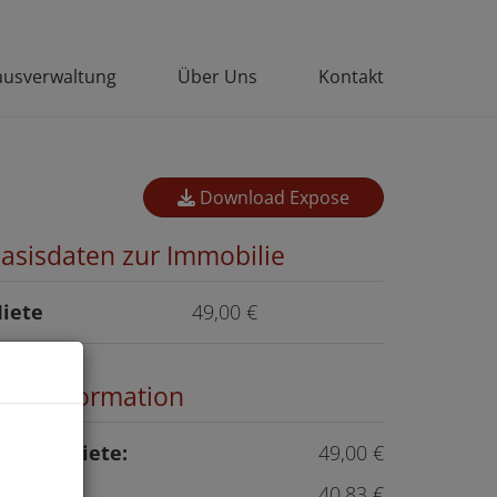
usverwaltung
Über Uns
Kontakt
Download Expose
asisdaten zur Immobilie
iete
49,00 €
reisinformation
esamtmiete:
49,00 €
u
iete:
40,83 €