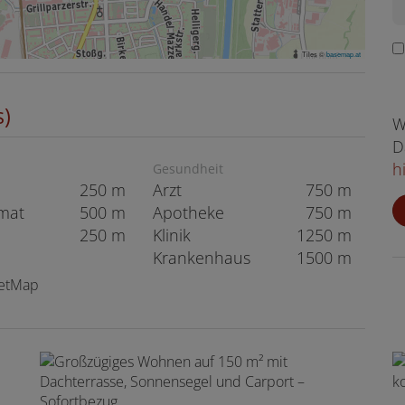
Tiles ©
basemap.at
s)
W
D
h
Gesundheit
250 m
Arzt
750 m
mat
500 m
Apotheke
750 m
250 m
Klinik
1250 m
Krankenhaus
1500 m
eetMap