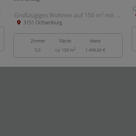
Terrasse, Stellplatz
Großzügiges Wohnen auf 150 m² mit Dachterrasse, Sonnensegel und Carport – Sofortbezug
3151 Ochsenburg
Zimmer
Fläche
Miete
2
5,5
ca. 150 m
1.499,00 €