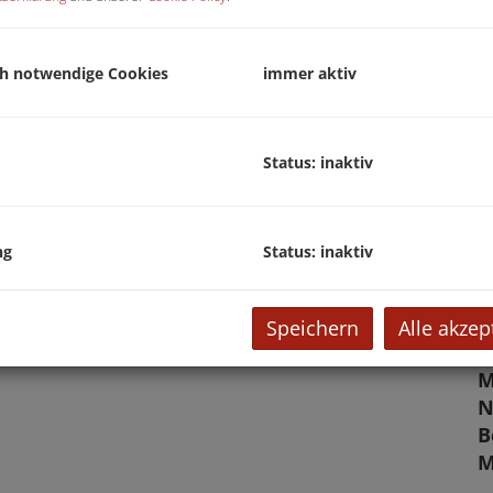
U
m
ch notwendige Cookies
immer aktiv
P
V
Status: inaktiv
E
Parkplatz
ng
Status: inaktiv
O
V
Speichern
Alle akzep
O
M
N
B
M