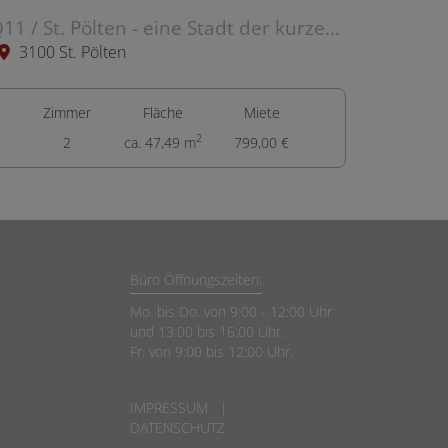
Q11 / St. Pölten - eine Stadt der kurzen Wege, kombiniert mit Freizeit und Freizeit
3100 St. Pölten
Zimmer
Fläche
Miete
2
2
ca. 47,49 m
799,00 €
Büro Öffnungszeiten:
Mo. bis Do. von 9:00 - 12:00 Uhr
und 13:00 bis 16:00 Uhr.
Fr. von 9:00 bis 12:00 Uhr.
IMPRESSUM
|
DATENSCHUTZ