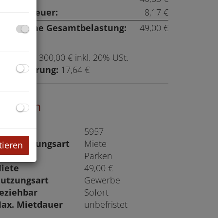
msatzsteuer:
8,17 €
onatliche Gesamtbelastung:
49,00 €
rovision:
300,00 € inkl. 20% USt.
ergebührung:
17,64 €
ckdaten
bjektnr.
5957
ermarktungsart
Miete
tieren
bjektart
Parken
iete
49,00 €
utzungsart
Gewerbe
eziehbar
Sofort
ax. Mietdauer
unbefristet