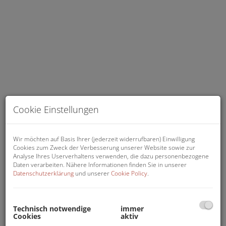
Cookie Einstellungen
Küche
Wir möchten auf Basis Ihrer (jederzeit widerrufbaren) Einwilligung
Cookies zum Zweck der Verbesserung unserer Website sowie zur
Analyse Ihres Userverhaltens verwenden, die dazu personenbezogene
Daten verarbeiten. Nähere Informationen finden Sie in unserer
Datenschutzerklärung
und unserer
Cookie Policy
.
Beschreibung
Technisch notwendige
immer
Wohnfläche: ca. 44,94 m² , unbefristet zu mieten.
Cookies
aktiv