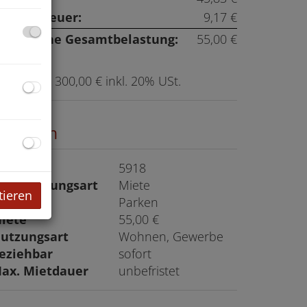
msatzsteuer:
9,17 €
onatliche Gesamtbelastung:
55,00 €
rovision:
300,00 € inkl. 20% USt.
ckdaten
bjektnr.
5918
ermarktungsart
Miete
tieren
bjektart
Parken
iete
55,00 €
utzungsart
Wohnen
Gewerbe
eziehbar
sofort
ax. Mietdauer
unbefristet