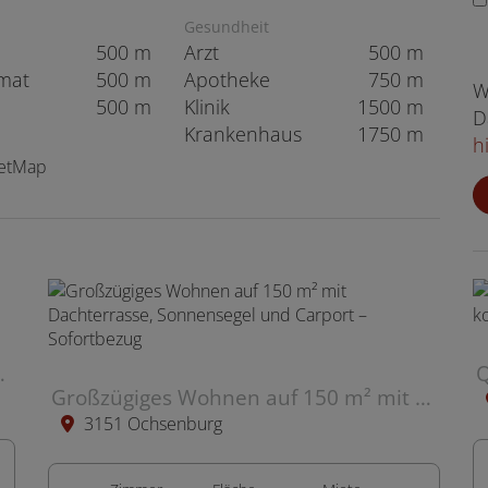
Gesundheit
500 m
Arzt
500 m
mat
500 m
Apotheke
750 m
W
500 m
Klinik
1500 m
D
Krankenhaus
1750 m
h
eetMap
Terrasse, Stellplatz
Großzügiges Wohnen auf 150 m² mit Dachterrasse, Sonnensegel und Carport – Sofortbezug
3151 Ochsenburg