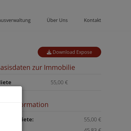
usverwaltung
Über Uns
Kontakt
Download Expose
asisdaten zur Immobilie
iete
55,00 €
reisinformation
u
esamtmiete:
55,00 €
iete:
45,83 €