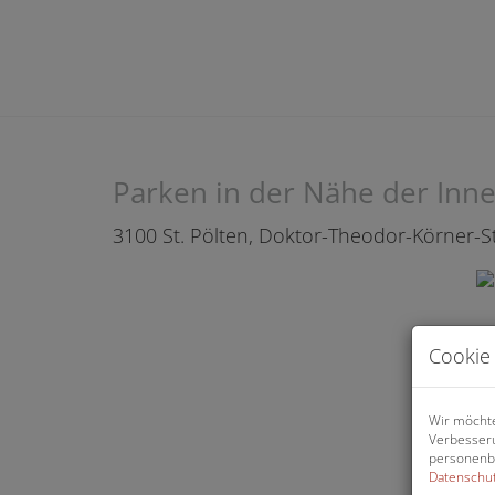
Parken in der Nähe der Innen
3100 St. Pölten
, Doktor-Theodor-Körner-S
Cookie 
Wir möchte
Verbesseru
personenbe
Datenschut