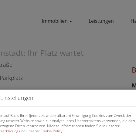
Immobilien
Leistungen
Ha
stadt: Ihr Platz wartet
traße
B
M
Einstellungen
P
n auf Basis Ihrer (jederzeit widerrufbaren) Einwilligung Cookies zum Zweck der
ng unserer Website sowie zur Analyse Ihres Userverhaltens verwenden, die daz
G
zogene Daten verarbeiten. Nähere Informationen finden Sie in unserer
zerklärung
und unserer
Cookie Policy
.
M