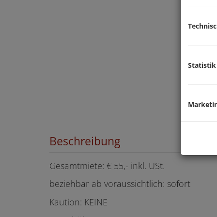
Technis
Statistik
Marketi
Beschreibung
Gesamtmiete: € 55,- inkl. USt.
beziehbar ab voraussichtlich: sofort
Kaution: KEINE