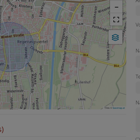
A
−
V
N
T
N
Tiles ©
basemap.at
s)