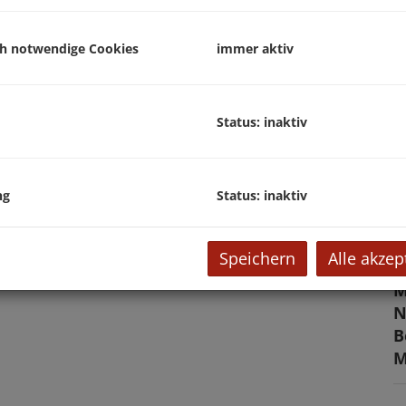
U
ch notwendige Cookies
immer aktiv
m
P
Status: inaktiv
E
ng
Status: inaktiv
Parkplatz
O
V
Speichern
Alle akzep
O
M
N
B
M