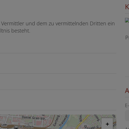
K
 Vermittler und dem zu vermittelnden Dritten ein
ltnis besteht.
P
A
E
+