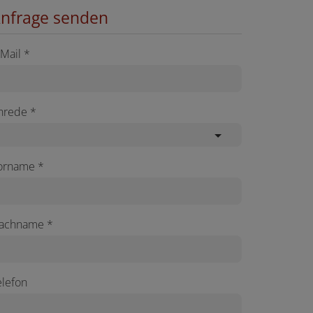
nfrage senden
-Mail
nrede
orname
achname
elefon