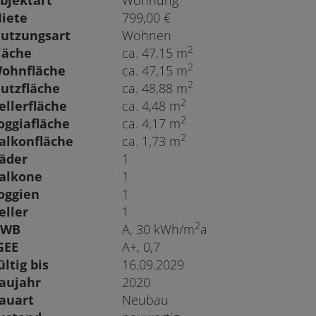
bjektart
Wohnung
iete
799,00 €
utzungsart
Wohnen
2
läche
ca. 47,15 m
2
ohnfläche
ca. 47,15 m
2
utzfläche
ca. 48,88 m
2
ellerfläche
ca. 4,48 m
2
oggiafläche
ca. 4,17 m
2
alkonfläche
ca. 1,73 m
äder
1
alkone
1
oggien
1
eller
1
2
HWB
A, 30 kWh/m
a
GEE
A+, 0,7
ültig bis
16.09.2029
aujahr
2020
auart
Neubau