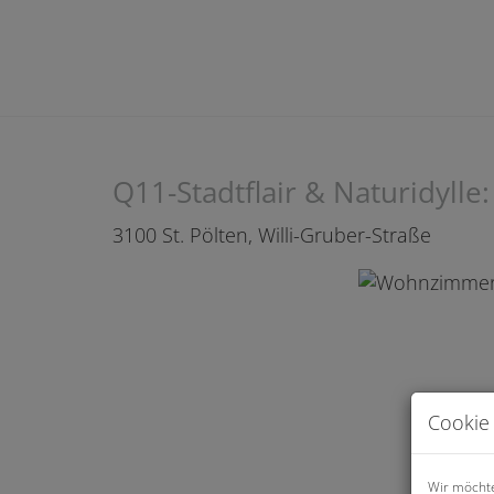
Q11-Stadtflair & Naturidylle
3100 St. Pölten
, Willi-Gruber-Straße
Cookie 
Wir möchte