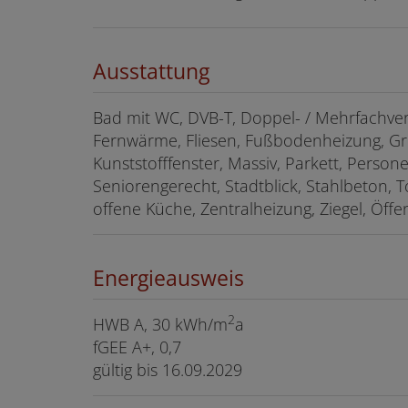
Ausstattung
Bad mit WC
DVB-T
Doppel- / Mehrfachve
Fernwärme
Fliesen
Fußbodenheizung
Gr
Kunststofffenster
Massiv
Parkett
Persone
Seniorengerecht
Stadtblick
Stahlbeton
T
offene Küche
Zentralheizung
Ziegel
Öffe
Energieausweis
2
HWB
A, 30 kWh/m
a
fGEE
A+, 0,7
gültig bis
16.09.2029