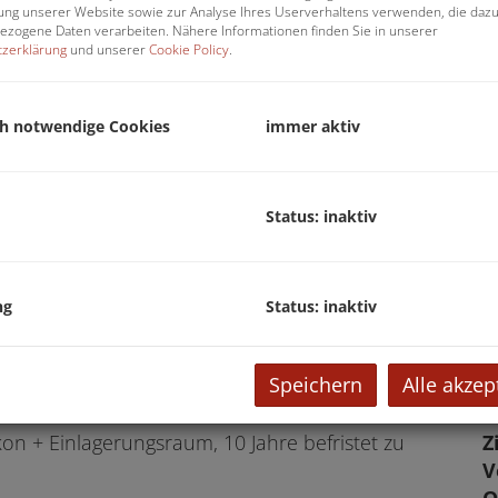
G
ng unserer Website sowie zur Analyse Ihres Userverhaltens verwenden, die daz
zogene Daten verarbeiten. Nähere Informationen finden Sie in unserer
M
zerklärung
und unserer
Cookie Policy
.
B
U
ch notwendige Cookies
immer aktiv
m
P
Status: inaktiv
b
Wohnküche / Einrichtungsbei
K
ng
Status: inaktiv
E
Speichern
Alle akzep
O
Z
lkon + Einlagerungsraum, 10 Jahre befristet zu
V