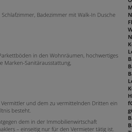
O
M
N
, Schlafzimmer, Badezimmer mit Walk-In Dusche
F
W
N
K
L
-Parkettböden in den Wohnräumen, hochwertiges
B
e Marken-Sanitärausstattung,
B
B
L
K
f
 Vermittler und dem zu vermittelnden Dritten ein
g
ltnis besteht.
B
ntgegen dem in der Immobilienwirtschaft
B
rs – einseitig nur für den Vermieter tätig ist.