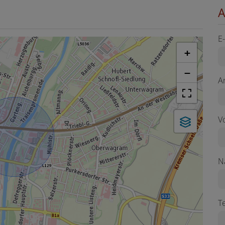
A
E
+
−
A
V
N
T