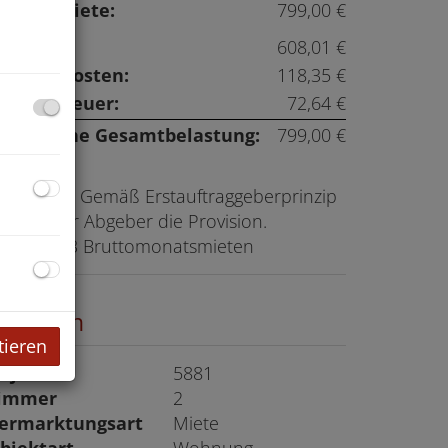
esamtmiete:
799,00 €
u
iete:
608,01 €
etriebskosten:
118,35 €
msatzsteuer:
72,64 €
onatliche Gesamtbelastung:
799,00 €
rovision:
Gemäß Erstauftraggeberprinzip
ezahlt der Abgeber die Provision.
spiel
aution:
3 Bruttomonatsmieten
ckdaten
tieren
bjektnr.
5881
immer
2
ermarktungsart
Miete