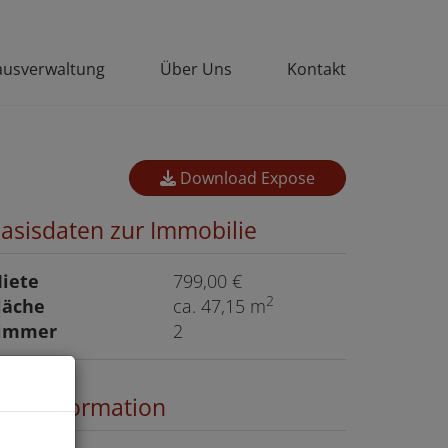
usverwaltung
Über Uns
Kontakt
Download Expose
asisdaten zur Immobilie
iete
799,00 €
2
läche
ca. 47,15 m
immer
2
reisinformation