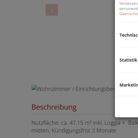
Verbesseru
personenbe
Datenschut
Technis
Statistik
mer / Einrichtungsbeispiel
Marketi
Beschreibung
Nutzfläche: ca. 47,15 m² inkl. Loggia + Ba
mieten, Kündigungsfrist 3 Monate