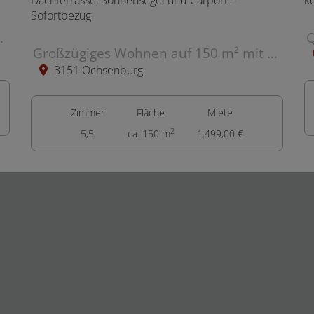
Terrasse, Stellplatz
Großzügiges Wohnen auf 150 m² mit Dachterrasse, Sonnensegel und Carport – Sofortbezug
3151 Ochsenburg
Zimmer
Fläche
Miete
2
5,5
ca. 150 m
1.499,00 €