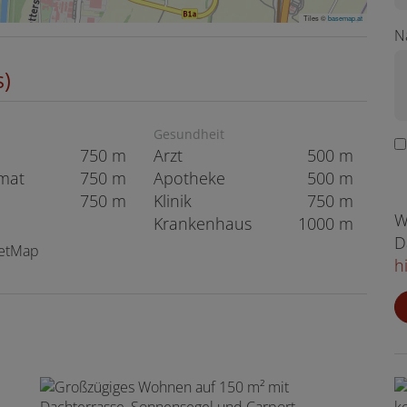
Tiles ©
basemap.at
N
s)
Gesundheit
750 m
Arzt
500 m
mat
750 m
Apotheke
500 m
750 m
Klinik
750 m
W
Krankenhaus
1000 m
D
eetMap
h