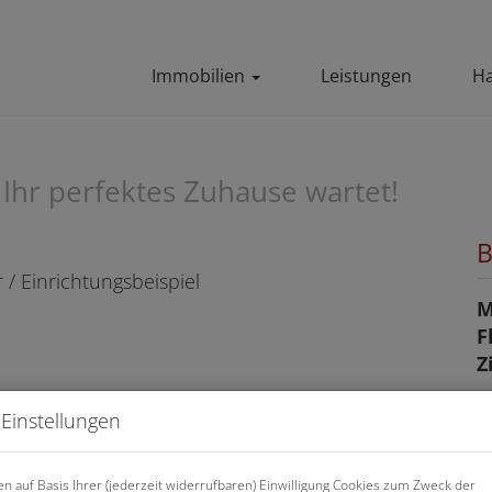
Immobilien
Leistungen
Ha
: Ihr perfektes Zuhause wartet!
B
M
F
Z
Einstellungen
P
n auf Basis Ihrer (jederzeit widerrufbaren) Einwilligung Cookies zum Zweck der