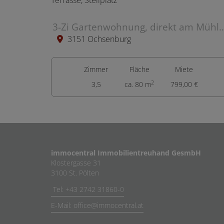
3-Zi Gartenwohnung, direkt am Mühlbach, 
3151 Ochsenburg
Zimmer
Fläche
Miete
2
3,5
ca. 80 m
799,00 €
immocentral Immobilientreuhand GesmbH
Klostergasse 31
3100 St. Pölten
Tel: +43 2742 31860-0
E-Mail: office@immocentral.at