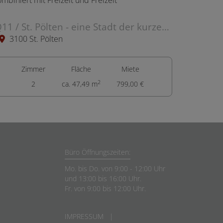
Q11 / St. Pölten - eine Stadt der kurzen Wege, kombiniert mit Freizeit und Freizeit
3100 St. Pölten
Zimmer
Fläche
Miete
2
2
ca. 47,49 m
799,00 €
Büro Öffnungszeiten:
Mo. bis Do. von 9:00 - 12:00 Uhr
und 13:00 bis 16:00 Uhr.
Fr. von 9:00 bis 12:00 Uhr.
IMPRESSUM
|