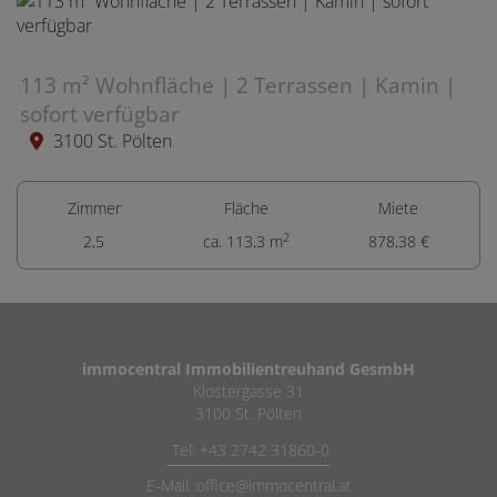
113 m² Wohnfläche | 2 Terrassen | Kamin |
sofort verfügbar
3100 St. Pölten
Zimmer
Fläche
Miete
2
2,5
ca. 113,3 m
878,38 €
immocentral Immobilientreuhand GesmbH
Klostergasse 31
3100 St. Pölten
Tel: +43 2742 31860-0
E-Mail: office@immocentral.at