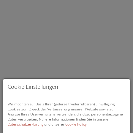
Halle
Cookie Einstellungen
Wir möchten auf Basis Ihrer (jederzeit widerrufbaren) Einwilligung
Cookies zum Zweck der Verbesserung unserer Website sowie zur
Analyse Ihres Userverhaltens verwenden, die dazu personenbezogene
Beschreibung
Daten verarbeiten. Nähere Informationen finden Sie in unserer
Datenschutzerklärung
und unserer
Cookie Policy
.