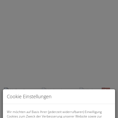
Wohnzimmer
Cookie Einstellungen
Beschreibung
Wir möchten auf Basis Ihrer (jederzeit widerrufbaren) Einwilligung
Cookies zum Zweck der Verbesserung unserer Website sowie zur