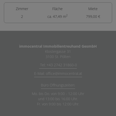
Zimmer
Fläche
Miete
2
2
ca. 47,49 m
799,00 €
immocentral Immobilientreuhand GesmbH
Klostergasse 31
3100 St. Pölten
Tel: +43 2742 31860-0
E-Mail: office@immocentral.at
Büro Öffnungszeiten:
Mo. bis Do. von 9:00 - 12:00 Uhr
und 13:00 bis 16:00 Uhr.
Fr. von 9:00 bis 12:00 Uhr.