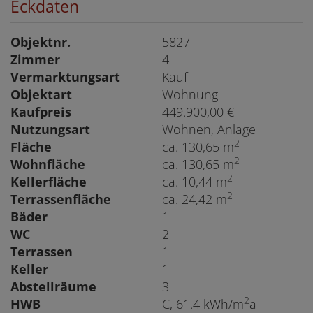
Eckdaten
Objektnr.
5827
Zimmer
4
Vermarktungsart
Kauf
Objektart
Wohnung
Kaufpreis
449.900,00 €
Nutzungsart
Wohnen
Anlage
2
Fläche
ca. 130,65 m
2
Wohnfläche
ca. 130,65 m
2
Kellerfläche
ca. 10,44 m
2
Terrassenfläche
ca. 24,42 m
Bäder
1
WC
2
Terrassen
1
Keller
1
Abstellräume
3
2
HWB
C, 61.4 kWh/m
a