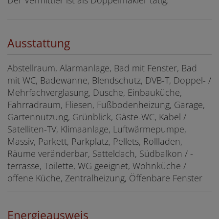
Ausstattung
Abstellraum
Alarmanlage
Bad mit Fenster
Bad
mit WC
Badewanne
Blendschutz
DVB-T
Doppel- /
Mehrfachverglasung
Dusche
Einbauküche
Fahrradraum
Fliesen
Fußbodenheizung
Garage
Gartennutzung
Grünblick
Gäste-WC
Kabel /
Satelliten-TV
Klimaanlage
Luftwärmepumpe
Massiv
Parkett
Parkplatz
Pellets
Rollladen
Räume veränderbar
Satteldach
Südbalkon / -
terrasse
Toilette
WG geeignet
Wohnküche /
offene Küche
Zentralheizung
Öffenbare Fenster
Energieausweis