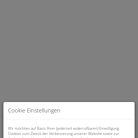
Wohnzimmer
Cookie Einstellungen
Beschreibung
Wir möchten auf Basis Ihrer (jederzeit widerrufbaren) Einwilligung
Cookies zum Zweck der Verbesserung unserer Website sowie zur