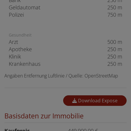
Bank
250 m
Geldautomat
250 m
Polizei
750 m
Gesundheit
Arzt
500 m
Apotheke
250 m
Klinik
250 m
Krankenhaus
250 m
Angaben Entfernung Luftlinie / Quelle: OpenStreetMap
Download Expose
Basisdaten zur Immobilie
Kaufpreis
449.900,00 €