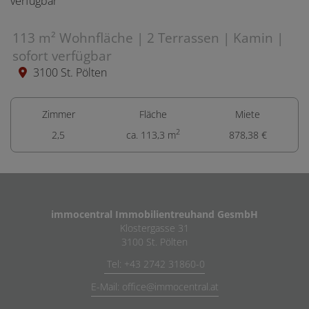
113 m² Wohnfläche | 2 Terrassen | Kamin |
sofort verfügbar
3100 St. Pölten
Zimmer
Fläche
Miete
2
2,5
ca. 113,3 m
878,38 €
immocentral Immobilientreuhand GesmbH
Klostergasse 31
3100 St. Pölten
Tel: +43 2742 31860-0
E-Mail: office@immocentral.at