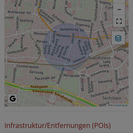
−
Tiles ©
basemap.at
Infrastruktur/Entfernungen (POIs)