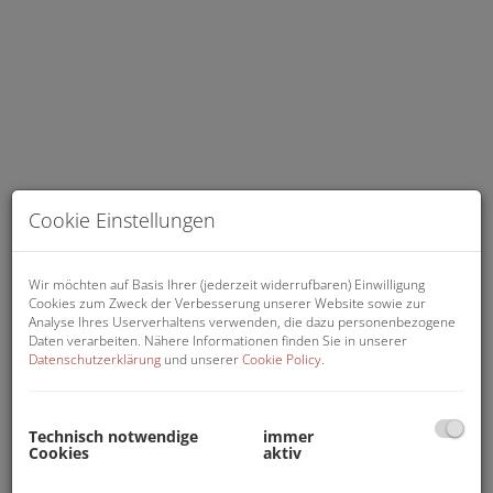
Cookie Einstellungen
Parkplatz 4 und 6
Wir möchten auf Basis Ihrer (jederzeit widerrufbaren) Einwilligung
Cookies zum Zweck der Verbesserung unserer Website sowie zur
Analyse Ihres Userverhaltens verwenden, die dazu personenbezogene
Daten verarbeiten. Nähere Informationen finden Sie in unserer
Datenschutzerklärung
und unserer
Cookie Policy
.
Beschreibung
Gesamtmiete: € 120,- inkl. USt.
Technisch notwendige
immer
Cookies
aktiv
EINFAHRTSHÖHE: ca. 2,40 Meter