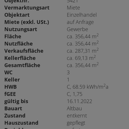
Objektnr.
5421
Vermarktungsart
Miete
Objektart
Einzelhandel
Miete (exkl. USt.)
auf Anfrage
Nutzungsart
Gewerbe
2
Fläche
ca. 356,44 m
2
Nutzfläche
ca. 356,44 m
2
Verkaufsfläche
ca. 287,31 m
2
Kellerfläche
ca. 69,13 m
2
Gesamtfläche
ca. 356,44 m
WC
3
Keller
1
2
HWB
C, 68.59 kWh/m
a
fGEE
C, 1,75
gültig bis
16.11.2022
Bauart
Altbau
Zustand
entkernt
Hauszustand
gepflegt