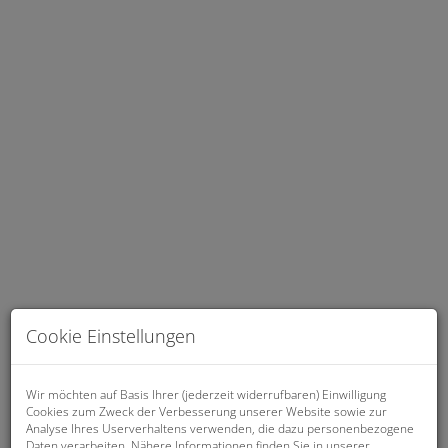
Geschäftslokal
Cookie Einstellungen
Wir möchten auf Basis Ihrer (jederzeit widerrufbaren) Einwilligung
Cookies zum Zweck der Verbesserung unserer Website sowie zur
Beschreibung
Analyse Ihres Userverhaltens verwenden, die dazu personenbezogene
Daten verarbeiten. Nähere Informationen finden Sie in unserer