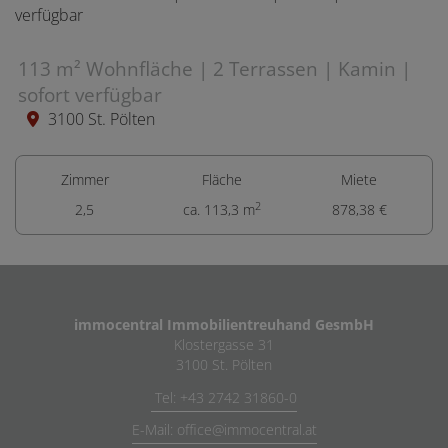
113 m² Wohnfläche | 2 Terrassen | Kamin |
sofort verfügbar
3100 St. Pölten
Zimmer
Fläche
Miete
2
2,5
ca. 113,3 m
878,38 €
immocentral Immobilientreuhand GesmbH
Klostergasse 31
3100 St. Pölten
Tel: +43 2742 31860-0
E-Mail: office@immocentral.at