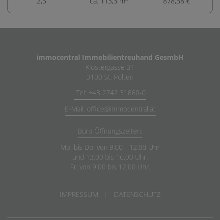
2,5
ca. 113,3 m
878,38 €
immocentral Immobilientreuhand GesmbH
Klostergasse 31
3100 St. Pölten
Tel: +43 2742 31860-0
E-Mail: office@immocentral.at
Büro Öffnungszeiten:
Mo. bis Do. von 9:00 - 12:00 Uhr
und 13:00 bis 16:00 Uhr.
Fr. von 9:00 bis 12:00 Uhr.
IMPRESSUM
|
DATENSCHUTZ