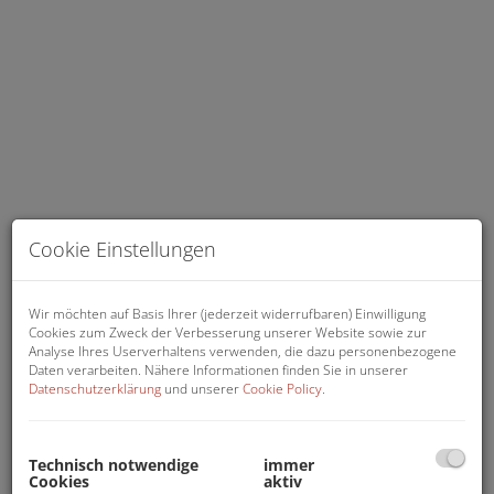
Cookie Einstellungen
STORAGE, HOBBY, HANDWERK, GEWERBE
Wir möchten auf Basis Ihrer (jederzeit widerrufbaren) Einwilligung
Cookies zum Zweck der Verbesserung unserer Website sowie zur
Analyse Ihres Userverhaltens verwenden, die dazu personenbezogene
Daten verarbeiten. Nähere Informationen finden Sie in unserer
Datenschutzerklärung
und unserer
Cookie Policy
.
Beschreibung
Technisch notwendige
immer
Nutzfläche: ca. 58,39 m², 4 Jahre befristet zu
Cookies
aktiv