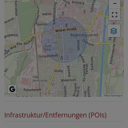
−
Tiles ©
basemap.at
Infrastruktur/Entfernungen (POIs)