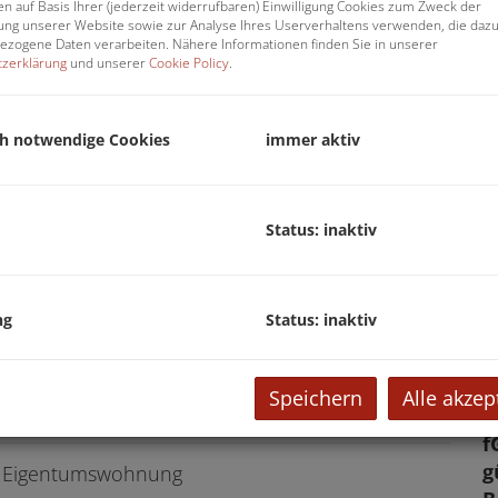
n auf Basis Ihrer (jederzeit widerrufbaren) Einwilligung Cookies zum Zweck der
V
ng unserer Website sowie zur Analyse Ihres Userverhaltens verwenden, die daz
zogene Daten verarbeiten. Nähere Informationen finden Sie in unserer
O
zerklärung
und unserer
Cookie Policy
.
K
N
F
ch notwendige Cookies
immer aktiv
W
K
B
Status: inaktiv
S
B
Wohnzimmer
W
ng
Status: inaktiv
B
S
K
Speichern
Alle akzep
f
g
Eigentumswohnung