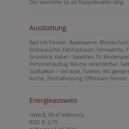
Der Vermittler ist als Doppelmakler tätig.
Ausstattung
Bad mit Fenster
Badewanne
Blendschutz
Einbauküche
Fahrradraum
Fernwärme
Grünblick
Kabel / Satelliten-TV
Kinderspie
Personenaufzug
Räume veränderbar
Sat
Südbalkon / -terrasse
Toilette
WG geeign
Küche
Zentralheizung
Öffenbare Fenster
Energieausweis
2
HWB
B, 39.47 kWh/m
a
fGEE
B, 0,79