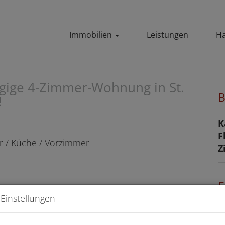
Immobilien
Leistungen
Ha
ügige 4-Zimmer-Wohnung in St.
B
!
K
F
Z
E
Einstellungen
O
Z