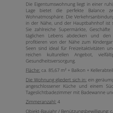
Die Eigentumswohnung liegt in einer ru
Lage bietet die perfekte Balance 
Wohnatmosphäre. Die Verkehrsanbindung i
in der Nähe, und der Hauptbahnhof ist s
Sie zahlreiche Supermärkte, Geschäfte 
täglichen Lebens abdecken und den 
profitieren von der Nähe zum Kinderga
Seen sind ideal für Freizeitaktivitäten 
reichen kulturellen Angebot, vielf
Gesundheitsversorgung.
Fläche:
ca. 85,67 m² + Balkon
+ Kellerabtei
Die Wohnung gliedert sich in:
ein geräumi
angeschlossener Küche und einem Süd
Tageslichtbadezimmer mit Badewanne un
Zimmeranzahl:
4
Objekt-Baujahr / Benützungsbewilligung:
c