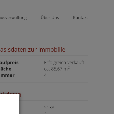
usverwaltung
Über Uns
Kontakt
asisdaten zur Immobilie
aufpreis
Erfolgreich verkauft
2
läche
ca. 85,67 m
immer
4
ckdaten
bjektnr.
5138
immer
4