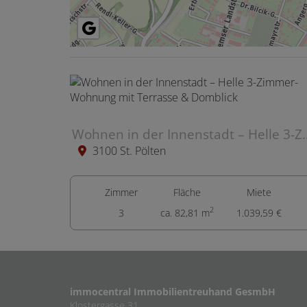
Wohnen in der Innenstadt – Helle 3
3100 St. Pölten
Zimmer
Fläche
Miete
2
3
ca. 82,81 m
1.039,59 €
immocentral Immobilientreuhand GesmbH
Klostergasse 31