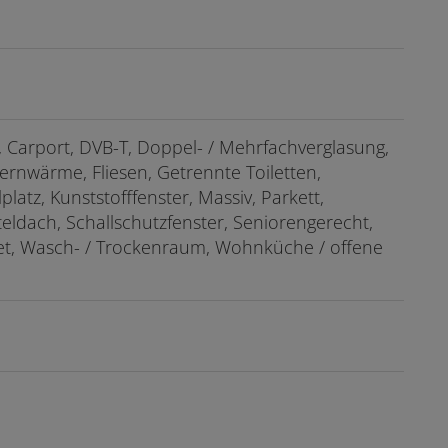
Carport
DVB-T
Doppel- / Mehrfachverglasung
Fernwärme
Fliesen
Getrennte Toiletten
lplatz
Kunststofffenster
Massiv
Parkett
teldach
Schallschutzfenster
Seniorengerecht
et
Wasch- / Trockenraum
Wohnküche / offene