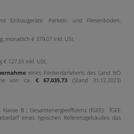
t Einbaugeräte. Parkett- und Fliesenböden,
e
g:
monatlich € 379,07 inkl. USt.
€ 127,55 inkl. USt.
bernahme
eines
Förderdarlehens des Land NÖ
Höhe von ca.
€ 67.035,73
(Stand 31.12.2023)
lasse B ; Gesamtenergieeffizienz (fGEE): fGEE
bedarf eines typischen Referenzgebäudes das