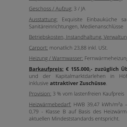
Geschoss / Aufzug:
3
/ JA
Ausstattung:
Exquisite Einbauküche sam
Sanitäreinrichtungen, Medienanschlüss
Betriebskosten, Instandhaltung, Verwaltun
Carport:
monatlich 23,88 inkl. USt.
Heizung / Warmwasser:
Fernwärmeheizung 
Barkaufpreis:
€ 155.000,- zuzüglich
Ü
und der Kapitalmarktdarlehen in 
inklusive
attraktiver
Zuschüsse
.
Provision:
3 % vom lastenfreien Kaufpreis
Heizwärmebedarf:
HWB 39,47 kWh/m²a – K
0,79 - Klasse B auf Basis des
Heizwärme
aktuellen Mindeststandards entspricht.