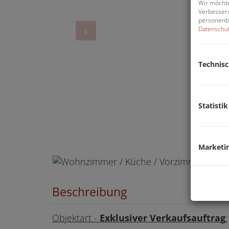
Wir möchte
Verbesseru
personenbe
Datenschut
Technis
Statistik
/ Küche / Vorzimmer
Marketi
Beschreibung
Objektart -
Exklusiver Verkaufsauftrag
: