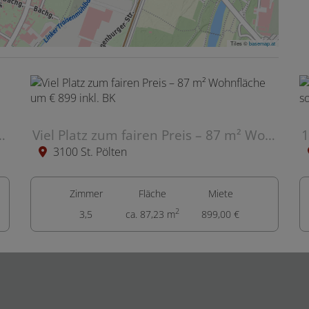
Tiles ©
basemap.at
-Zimmer-Wohnung mit Terrasse & Domblick
Viel Platz zum fairen Preis – 87 m² Wohnfläche um € 899 inkl. BK
3100 St. Pölten
Zimmer
Fläche
Miete
2
3,5
ca. 87,23 m
899,00 €