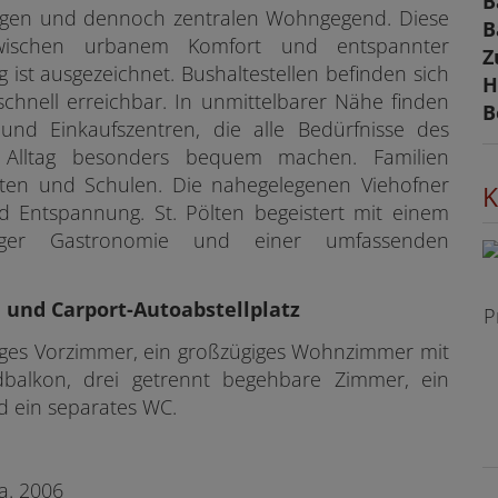
B
higen und dennoch zentralen Wohngegend. Diese
B
zwischen urbanem Komfort und entspannter
Z
st ausgezeichnet. Bushaltestellen befinden sich
H
chnell erreichbar. In unmittelbarer Nähe finden
B
und Einkaufszentren, die alle Bedürfnisse des
Alltag besonders bequem machen. Familien
rten und Schulen. Die nahegelegenen Viehofner
K
und Entspannung. St. Pölten begeistert mit einem
ältiger Gastronomie und einer umfassenden
l
und Carport-Autoabstellplatz
P
ges Vorzimmer, ein großzügiges Wohnzimmer mit
balkon, drei getrennt begehbare Zimmer, ein
d ein separates WC.
a. 2006