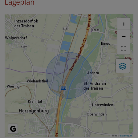
Lageplan
+
−
Tiles ©
basemap.at