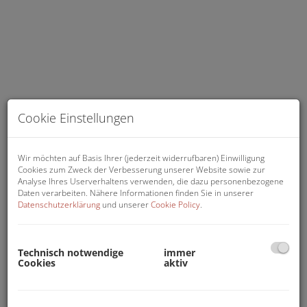
Cookie Einstellungen
Wir möchten auf Basis Ihrer (jederzeit widerrufbaren) Einwilligung
Cookies zum Zweck der Verbesserung unserer Website sowie zur
Analyse Ihres Userverhaltens verwenden, die dazu personenbezogene
Daten verarbeiten. Nähere Informationen finden Sie in unserer
Datenschutzerklärung
und unserer
Cookie Policy
.
Beschreibung
Technisch notwendige
immer
Cookies
aktiv
Zur Vermietung gelangen Mietgaragen in
Herzogenburg Nord zum Einstellen von