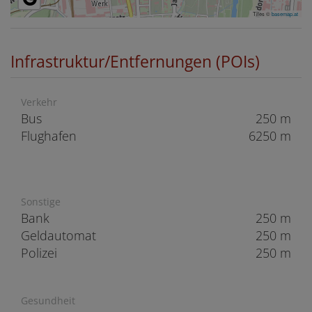
Tiles ©
basemap.at
Infrastruktur/Entfernungen (POIs)
Verkehr
Bus
250 m
Flughafen
6250 m
Sonstige
Bank
250 m
Geldautomat
250 m
Polizei
250 m
Gesundheit