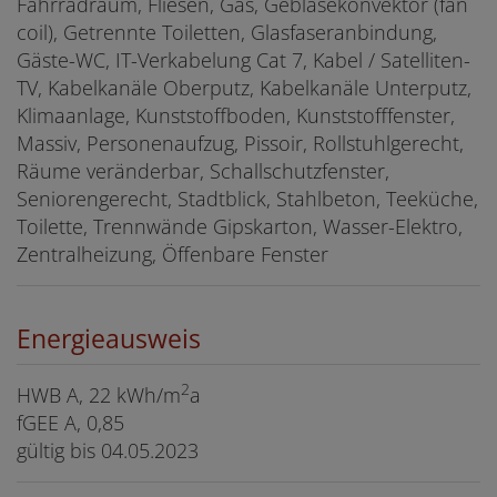
Fahrradraum
Fliesen
Gas
Gebläsekonvektor (fan
coil)
Getrennte Toiletten
Glasfaseranbindung
Gäste-WC
IT-Verkabelung Cat 7
Kabel / Satelliten-
TV
Kabelkanäle Oberputz
Kabelkanäle Unterputz
Klimaanlage
Kunststoffboden
Kunststofffenster
Massiv
Personenaufzug
Pissoir
Rollstuhlgerecht
Räume veränderbar
Schallschutzfenster
Seniorengerecht
Stadtblick
Stahlbeton
Teeküche
Toilette
Trennwände Gipskarton
Wasser-Elektro
Zentralheizung
Öffenbare Fenster
Energieausweis
2
HWB
A, 22 kWh/m
a
fGEE
A, 0,85
gültig bis
04.05.2023