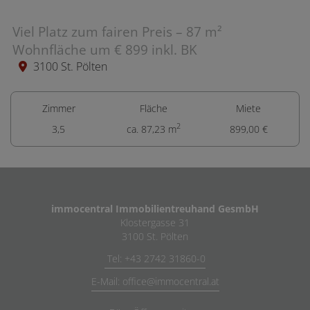
Viel Platz zum fairen Preis – 87 m²
Wohnfläche um € 899 inkl. BK
3100 St. Pölten
Zimmer
Fläche
Miete
2
3,5
ca. 87,23 m
899,00 €
immocentral Immobilientreuhand GesmbH
Klostergasse 31
3100 St. Pölten
Tel: +43 2742 31860-0
E-Mail: office@immocentral.at