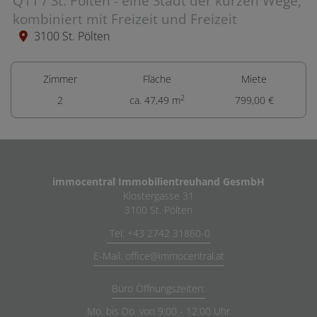
Q11 / St. Pölten - eine Stadt der kurzen Wege,
kombiniert mit Freizeit und Freizeit
3100 St. Pölten
Zimmer
Fläche
Miete
2
2
ca. 47,49 m
799,00 €
immocentral Immobilientreuhand GesmbH
Klostergasse 31
3100 St. Pölten
Tel: +43 2742 31860-0
E-Mail: office@immocentral.at
Büro Öffnungszeiten:
Mo. bis Do. von 9:00 - 12:00 Uhr