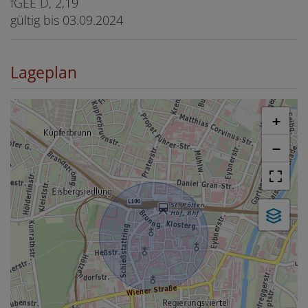
fGEE
D, 2,19
gültig bis
03.09.2024
Lageplan
+
−