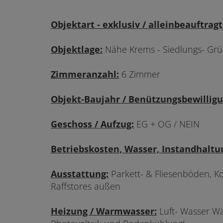
Objektart - exklusiv / alleinbeauftragt
Objektlage:
Nähe Krems - Siedlungs- Grü
Zimmeranzahl:
6 Zimmer
Objekt-Baujahr / Benützungsbewilligu
Geschoss / Aufzug:
EG + OG / NEIN
Betriebskosten, Wasser, Instandhaltun
Ausstattung:
Parkett- & Fliesenböden, K
Raffstores außen
Heizung / Warmwasser:
Luft- Wasser W