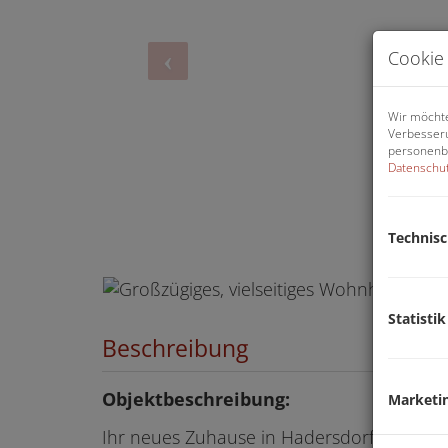
Cookie 
Wir möchte
Verbesseru
personenbe
Datenschut
Technis
Statistik
Beschreibung
Objektbeschreibung:
Marketi
Ihr neues Zuhause in Hadersdorf am Kam