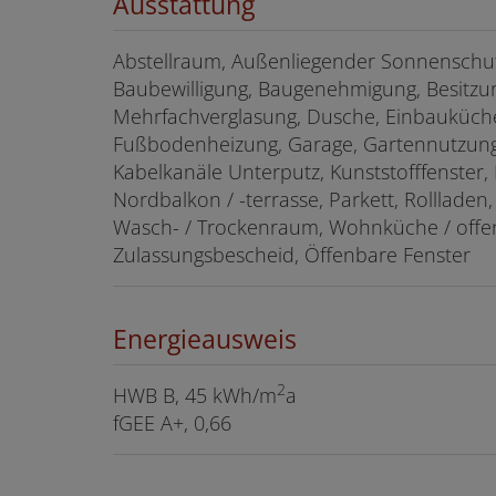
Ausstattung
Abstellraum
Außenliegender Sonnenschu
Baubewilligung
Baugenehmigung
Besitzu
Mehrfachverglasung
Dusche
Einbauküch
Fußbodenheizung
Garage
Gartennutzun
Kabelkanäle Unterputz
Kunststofffenster
Nordbalkon / -terrasse
Parkett
Rollladen
Wasch- / Trockenraum
Wohnküche / offe
Zulassungsbescheid
Öffenbare Fenster
Energieausweis
2
HWB
B, 45 kWh/m
a
fGEE
A+, 0,66