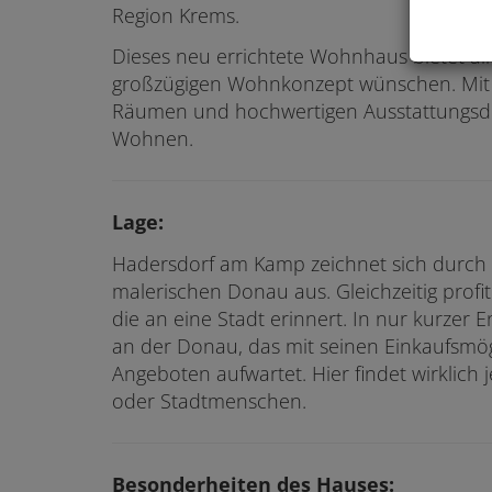
Region Krems.
Dieses neu errichtete Wohnhaus bietet al
großzügigen Wohnkonzept wünschen. Mit se
Räumen und hochwertigen Ausstattungsdet
Wohnen.
Lage:
Hadersdorf am Kamp zeichnet sich durch 
malerischen Donau aus. Gleichzeitig profit
die an eine Stadt erinnert. In nur kurzer
an der Donau, das mit seinen Einkaufsmög
Angeboten aufwartet. Hier findet wirklich j
oder Stadtmenschen.
Besonderheiten des Hauses: