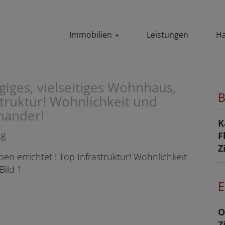
Immobilien
Leistungen
Ha
giges, vielseitiges Wohnhaus,
B
struktur! Wohnlichkeit und
nander!
K
ng
F
Z
E
O
Z