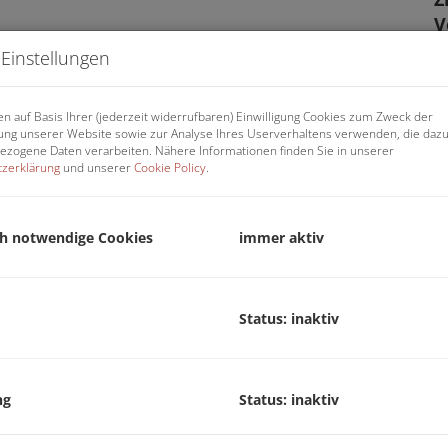
V
O
Einstellungen
K
N
n auf Basis Ihrer (jederzeit widerrufbaren) Einwilligung Cookies zum Zweck der
F
ng unserer Website sowie zur Analyse Ihres Userverhaltens verwenden, die daz
W
zogene Daten verarbeiten. Nähere Informationen finden Sie in unserer
zerklärung
und unserer
Cookie Policy
.
N
G
G
ch notwendige Cookies
immer aktiv
B
W
B
Status: inaktiv
T
S
G
G
ng
Status: inaktiv
A
p, eine der begehrtesten Wohngegenden in der