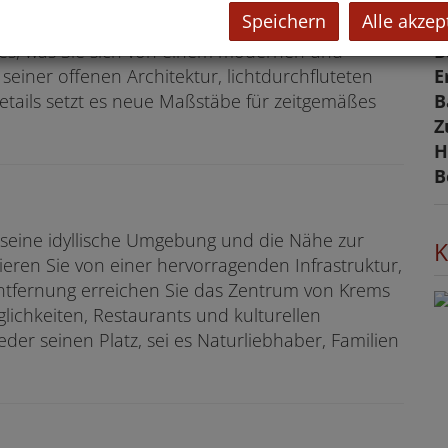
Speichern
Alle akzep
f
B
les, was Sie sich von einem modernen und
E
iner offenen Architektur, lichtdurchfluteten
B
ails setzt es neue Maßstäbe für zeitgemäßes
Z
H
B
seine idyllische Umgebung und die Nähe zur
K
ieren Sie von einer hervorragenden Infrastruktur,
 Entfernung erreichen Sie das Zentrum von Krems
lichkeiten, Restaurants und kulturellen
eder seinen Platz, sei es Naturliebhaber, Familien