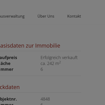
usverwaltung
Über Uns
Kontakt
asisdaten zur Immobilie
aufpreis
Erfolgreich verkauft
2
läche
ca. 242 m
immer
6
ckdaten
bjektnr.
4848
immer
6