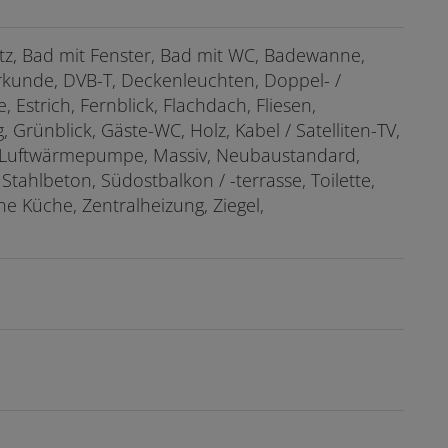
tz
Bad mit Fenster
Bad mit WC
Badewanne
rkunde
DVB-T
Deckenleuchten
Doppel- /
e
Estrich
Fernblick
Flachdach
Fliesen
g
Grünblick
Gäste-WC
Holz
Kabel / Satelliten-TV
Luftwärmepumpe
Massiv
Neubaustandard
Stahlbeton
Südostbalkon / -terrasse
Toilette
ne Küche
Zentralheizung
Ziegel