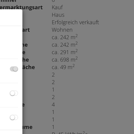
ermarktungsart
Kauf
bjektart
Haus
aufpreis
Erfolgreich verkauft
utzungsart
Wohnen
2
läche
ca. 242 m
u
2
ohnfläche
ca. 242 m
2
utzfläche
ca. 291 m
2
rundfläche
ca. 698 m
2
aragenfläche
ca. 49 m
äder
2
C
2
alkone
1
errassen
2
tellplätze
4
ärten
1
aragen
1
bstellräume
1
2