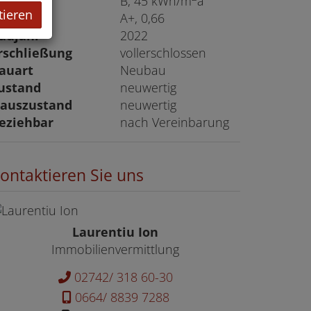
HWB
B, 45 kWh/m
a
tieren
GEE
A+, 0,66
aujahr
2022
rschließung
vollerschlossen
auart
Neubau
ustand
neuwertig
auszustand
neuwertig
eziehbar
nach Vereinbarung
ontaktieren Sie uns
Laurentiu Ion
Immobilienvermittlung
02742/ 318 60-30
0664/ 8839 7288