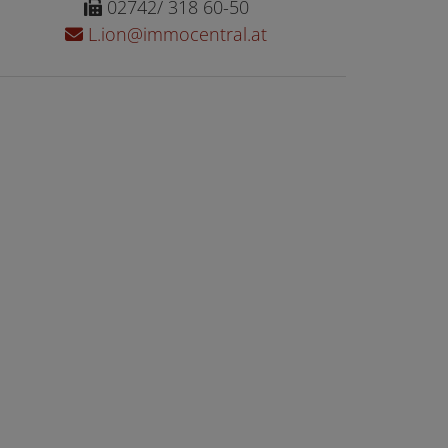
02742/ 318 60-50
L.ion@immocentral.at