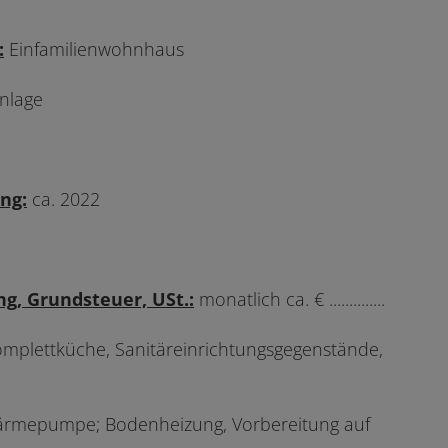
:
Einfamilienwohnhaus
nlage
ng:
ca. 2022
g, Grundsteuer, USt.:
monatlich ca. € ..............
omplettküche, Sanitäreinrichtungsgegenstände,
ärmepumpe; Bodenheizung, Vorbereitung auf