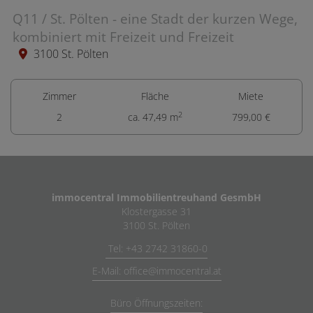
Q11 / St. Pölten - eine Stadt der kurzen Wege,
kombiniert mit Freizeit und Freizeit
3100 St. Pölten
Zimmer
Fläche
Miete
2
2
ca. 47,49 m
799,00 €
immocentral Immobilientreuhand GesmbH
Klostergasse 31
3100 St. Pölten
Tel: +43 2742 31860-0
E-Mail: office@immocentral.at
Büro Öffnungszeiten: