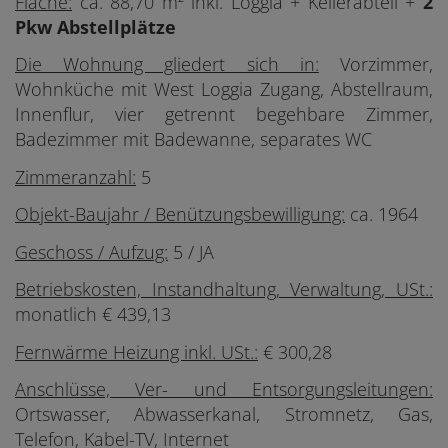
Fläche:
ca. 88,70 m² inkl. Loggia
+ Kellerabteil +
2
Pkw Abstellplätze
Die Wohnung gliedert sich in:
Vorzimmer,
Wohnküche mit West Loggia Zugang, Abstellraum,
Innenflur, vier getrennt begehbare Zimmer,
Badezimmer mit Badewanne, separates WC
Zimmeranzahl:
5
Objekt-Baujahr / Benützungsbewilligung:
ca. 1964
Geschoss / Aufzug:
5 / JA
Betriebskosten, Instandhaltung, Verwaltung, USt.:
monatlich € 439,13
Fernwärme Heizung inkl. USt.:
€ 300,28
Anschlüsse, Ver- und Entsorgungsleitungen:
Ortswasser, Abwasserkanal, Stromnetz, Gas,
Telefon, Kabel-TV, Internet