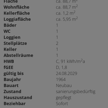
Fläche
ca. 88,7 m
2
Wohnfläche
ca. 88,7 m
2
Kellerfläche
ca. 1,2 m
2
Loggiafläche
ca. 5,95 m
Bäder
1
WC
1
Loggien
1
Stellplätze
2
Keller
1
Abstellräume
1
2
HWB
C, 91 kWh/m
a
fGEE
D, 1,8
gültig bis
24.08.2029
Baujahr
1964
Bauart
Neubau
Zustand
sanierungsbedürftig
Hauszustand
gepflegt
Beziehbar
Sofort