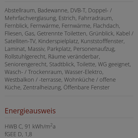
Abstellraum
Badewanne
DVB-T
Doppel- /
Mehrfachverglasung
Estrich
Fahrradraum
Fernblick
Fernwärme
Fernwärme
Flachdach
Fliesen
Gas
Getrennte Toiletten
Grünblick
Kabel /
Satelliten-TV
Kinderspielplatz
Kunststofffenster
Laminat
Massiv
Parkplatz
Personenaufzug
Rollstuhlgerecht
Räume veränderbar
Seniorengerecht
Stadtblick
Toilette
WG geeignet
Wasch- / Trockenraum
Wasser-Elektro
Westbalkon / -terrasse
Wohnküche / offene
Küche
Zentralheizung
Öffenbare Fenster
Energieausweis
2
HWB
C, 91 kWh/m
a
fGEE
D, 1,8