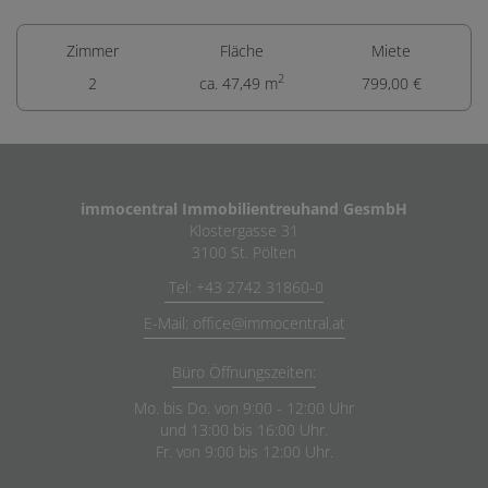
Zimmer
Fläche
Miete
2
2
ca. 47,49 m
799,00 €
immocentral Immobilientreuhand GesmbH
Klostergasse 31
3100 St. Pölten
Tel: +43 2742 31860-0
E-Mail: office@immocentral.at
Büro Öffnungszeiten:
Mo. bis Do. von 9:00 - 12:00 Uhr
und 13:00 bis 16:00 Uhr.
Fr. von 9:00 bis 12:00 Uhr.