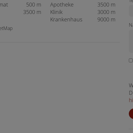
T
mat
500 m
Apotheke
3500 m
3500 m
Klinik
3000 m
Krankenhaus
9000 m
N
eetMap
W
D
h