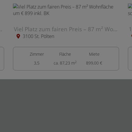
-Zimmer-Wohnung mit Terrasse & Domblick
Viel Platz zum fairen Preis – 87 m² Wohnfläche um € 899 inkl. BK
3100 St. Pölten
Zimmer
Fläche
Miete
2
3,5
ca. 87,23 m
899,00 €