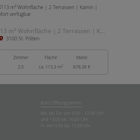
113 m² Wohnfläche | 2 Terrassen | Kamin | sofort verfügbar
3100 St. Pölten
Zimmer
Fläche
Miete
2
2,5
ca. 113,3 m
878,38 €
Büro Öffnungszeiten:
Mo. bis Do. von 9:00 - 12:00 Uhr
und 13:00 bis 16:00 Uhr.
Fr. von 9:00 bis 12:00 Uhr.