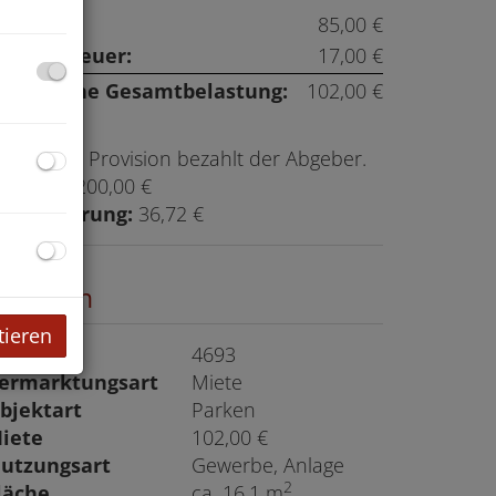
iete:
85,00 €
msatzsteuer:
17,00 €
onatliche Gesamtbelastung:
102,00 €
rovision:
Provision bezahlt der Abgeber.
aution:
200,00 €
ergebührung:
36,72 €
ckdaten
tieren
bjektnr.
4693
ermarktungsart
Miete
bjektart
Parken
iete
102,00 €
utzungsart
Gewerbe
Anlage
2
läche
ca. 16,1 m