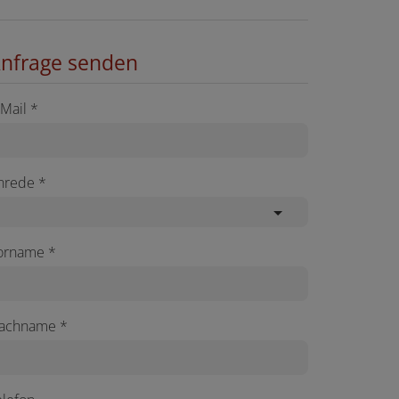
nfrage senden
-Mail
nrede
orname
achname