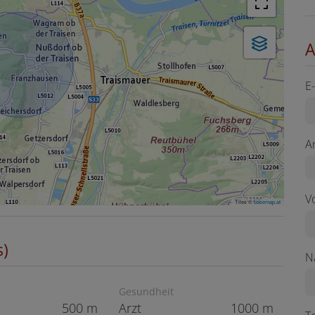
A
E
A
V
Tiles ©
basemap.at
s)
N
Gesundheit
500 m
Arzt
1000 m