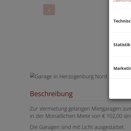
Datenschut
Technis
Statistik
Marketi
Beschreibung
Zur Vermietung gelangen Mietgaragen zum
in der Monatlichen Miete von € 102,00 si
Die Garagen sind mit Licht ausgestattet.