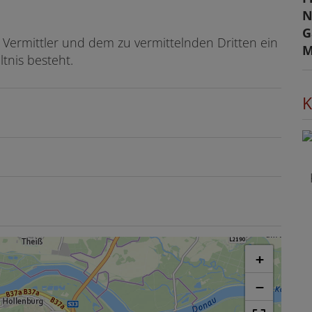
N
G
 Vermittler und dem zu vermittelnden Dritten ein
M
ltnis besteht.
K
+
−