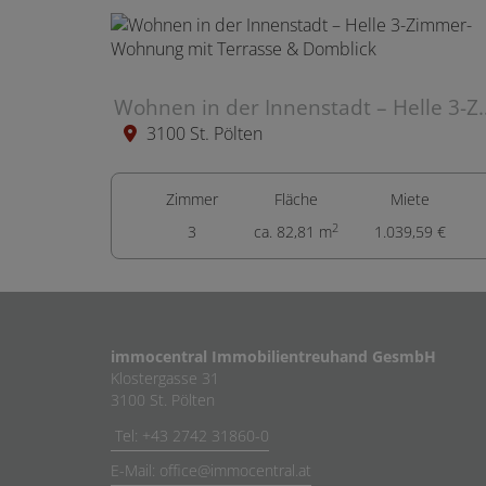
Wohnen in der Innenstadt – Helle 3
3100 St. Pölten
Zimmer
Fläche
Miete
2
3
ca. 82,81 m
1.039,59 €
immocentral Immobilientreuhand GesmbH
Klostergasse 31
3100 St. Pölten
Tel: +43 2742 31860-0
E-Mail: office@immocentral.at