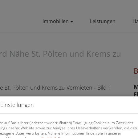
Immobilien
Leistungen
Ha
d Nähe St. Pölten und Krems zu
B
M
F
Einstellungen
P
n auf Basis Ihrer (jederzeit widerrufbaren) Einwilligung Cookies zum Zweck der
ng unserer Website sowie zur Analyse Ihres Userverhaltens verwenden, die daz
G
zogene Daten verarbeiten. Nähere Informationen finden Sie in unserer