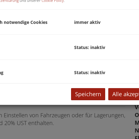
zerklärung
und unserer
Cookie Policy
.
M
U
ch notwendige Cookies
immer aktiv
m
P
Status: inaktiv
K
V
ng
Status: inaktiv
E
Speichern
Alle akzep
O
V
O
 Einstellen von Fahrzeugen oder für Lagerungen,
M
nd 20% UST enthalten.
N
F