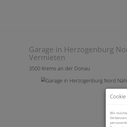
Garage in Herzogenburg Nor
Vermieten
3500 Krems an der Donau
Cookie 
Wir möchte
Verbesseru
personenbe