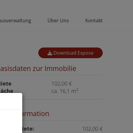
usverwaltung
Über Uns
Kontakt
Download Expose
asisdaten zur Immobilie
iete
102,00 €
2
läche
ca. 16,1 m
reisinformation
u
esamtmiete:
102,00 €