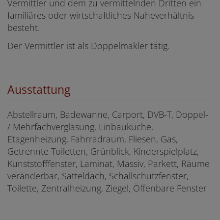
Vermittler und dem zu vermittelnden Dritten ein
familiäres oder wirtschaftliches Naheverhältnis
besteht.
Der Vermittler ist als Doppelmakler tätig.
Ausstattung
Abstellraum
Badewanne
Carport
DVB-T
Doppel-
/ Mehrfachverglasung
Einbauküche
Etagenheizung
Fahrradraum
Fliesen
Gas
Getrennte Toiletten
Grünblick
Kinderspielplatz
Kunststofffenster
Laminat
Massiv
Parkett
Räume
veränderbar
Satteldach
Schallschutzfenster
Toilette
Zentralheizung
Ziegel
Öffenbare Fenster