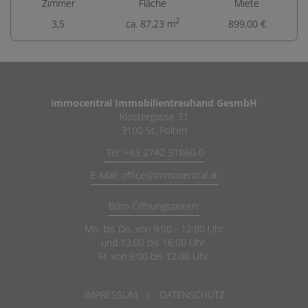
Zimmer
Fläche
Miete
2
3,5
ca. 87,23 m
899,00 €
immocentral Immobilientreuhand GesmbH
Klostergasse 31
3100 St. Pölten
Tel: +43 2742 31860-0
E-Mail: office@immocentral.at
Büro Öffnungszeiten:
Mo. bis Do. von 9:00 - 12:00 Uhr
und 13:00 bis 16:00 Uhr.
Fr. von 9:00 bis 12:00 Uhr.
IMPRESSUM
|
DATENSCHUTZ