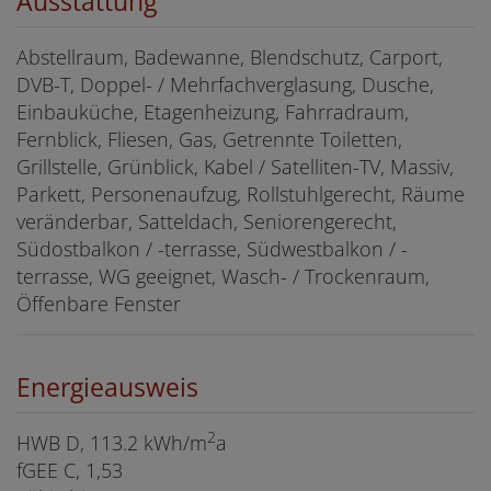
Ausstattung
Abstellraum
Badewanne
Blendschutz
Carport
DVB-T
Doppel- / Mehrfachverglasung
Dusche
Einbauküche
Etagenheizung
Fahrradraum
Fernblick
Fliesen
Gas
Getrennte Toiletten
Grillstelle
Grünblick
Kabel / Satelliten-TV
Massiv
Parkett
Personenaufzug
Rollstuhlgerecht
Räume
veränderbar
Satteldach
Seniorengerecht
Südostbalkon / -terrasse
Südwestbalkon / -
terrasse
WG geeignet
Wasch- / Trockenraum
Öffenbare Fenster
Energieausweis
2
HWB
D, 113.2 kWh/m
a
fGEE
C, 1,53