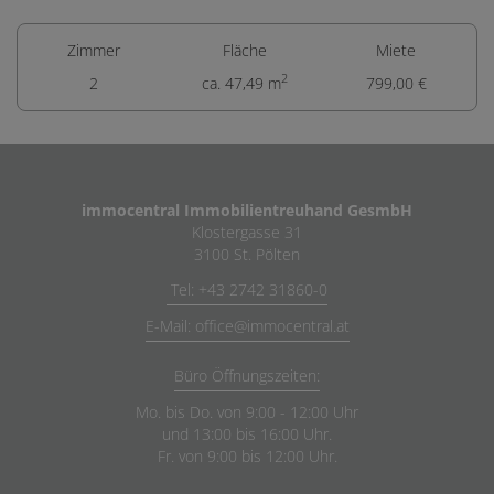
Zimmer
Fläche
Miete
2
2
ca. 47,49 m
799,00 €
immocentral Immobilientreuhand GesmbH
Klostergasse 31
3100 St. Pölten
Tel: +43 2742 31860-0
E-Mail: office@immocentral.at
Büro Öffnungszeiten:
Mo. bis Do. von 9:00 - 12:00 Uhr
und 13:00 bis 16:00 Uhr.
Fr. von 9:00 bis 12:00 Uhr.