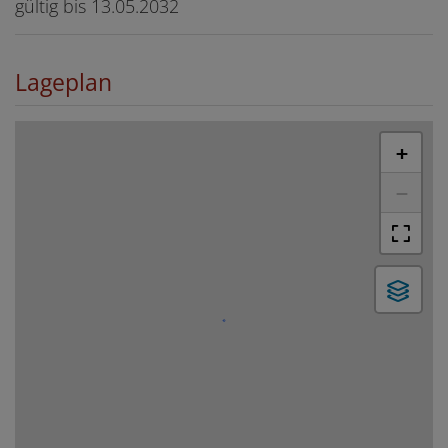
gültig bis
13.05.2032
Lageplan
+
−