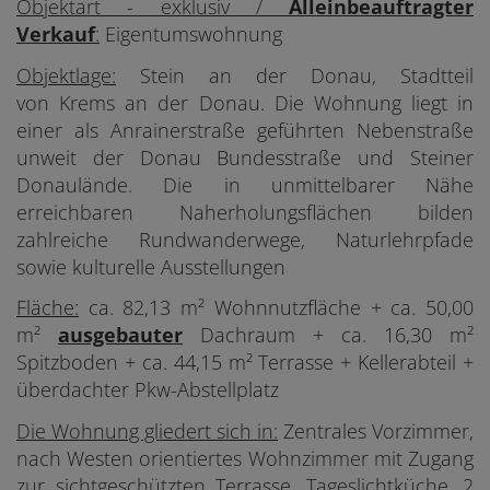
Objektart - exklusiv /
Alleinbeauftragter
Verkauf
:
Eigentumswohnung
Objektlage:
Stein an der Donau, Stadtteil
von Krems an der Donau. Die Wohnung liegt in
einer als Anrainerstraße geführten Nebenstraße
unweit der Donau Bundesstraße und Steiner
Donaulände. Die in unmittelbarer Nähe
erreichbaren
Naherholungsflächen bilden
zahlreiche Rundwanderwege, Naturlehrpfade
sowie kulturelle Ausstellungen
Fläche:
ca. 82,13 m² Wohnnutzfläche + ca. 50,00
m²
ausgebauter
Dachraum + ca. 16,30 m²
Spitzboden + ca. 44,15 m² Terrasse + Kellerabteil +
überdachter Pkw-Abstellplatz
Die Wohnung gliedert sich in:
Zentrales Vorzimmer,
nach Westen orientiertes Wohnzimmer mit Zugang
zur sichtgeschützten Terrasse, Tageslichtküche, 2